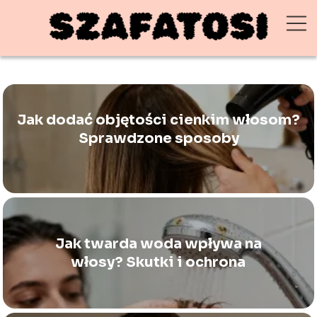
Jak dodać objętości cienkim włosom?
Sprawdzone sposoby
Jak twarda woda wpływa na
włosy? Skutki i ochrona