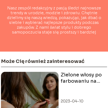
Nasz zespół redakcyjny z pasją śledzi najnowsze
trendy w urodzie, modzie i zdrowiu. Chętnie
dzielimy się naszą wiedzą, pokazując, jak dbać o
siebie i wybierać najlepsze produkty podczas
zakupów. Z nami świat stylu i dobrego
samopoczucia staje się prostszy i bardziej
dostępny!
Może Cię również zainteresować
Zielone włosy po
farbowaniu na
brąz – jak je
uratować?
2023-04-10