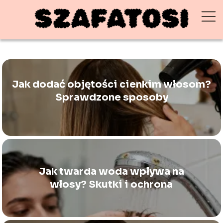
Jak dodać objętości cienkim włosom?
Sprawdzone sposoby
Jak twarda woda wpływa na
włosy? Skutki i ochrona