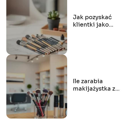
Jak pozyskać
klientki jako
makijażystka?
Oto 7
sprawdzonych
sposobów
Ile zarabia
makijażystka z
własnym
salonem?