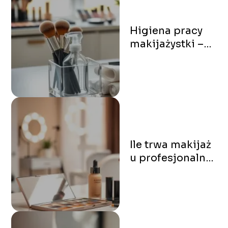
Higiena pracy
makijażystki –
zasady i
praktyczne
porady
Ile trwa makijaż
u profesjonalnej
makijażystki?