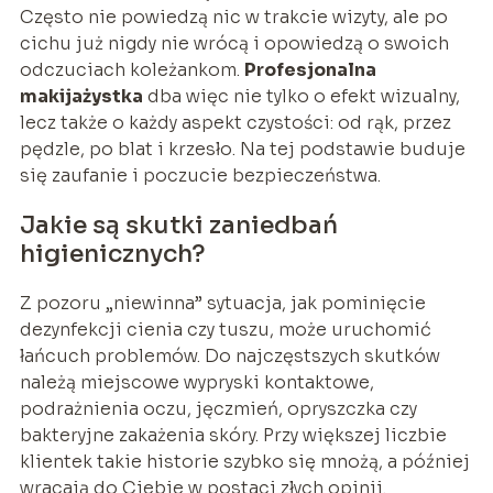
Często nie powiedzą nic w trakcie wizyty, ale po
cichu już nigdy nie wrócą i opowiedzą o swoich
odczuciach koleżankom.
Profesjonalna
makijażystka
dba więc nie tylko o efekt wizualny,
lecz także o każdy aspekt czystości: od rąk, przez
pędzle, po blat i krzesło. Na tej podstawie buduje
się zaufanie i poczucie bezpieczeństwa.
Jakie są skutki zaniedbań
higienicznych?
Z pozoru „niewinna” sytuacja, jak pominięcie
dezynfekcji cienia czy tuszu, może uruchomić
łańcuch problemów. Do najczęstszych skutków
należą miejscowe wypryski kontaktowe,
podrażnienia oczu, jęczmień, opryszczka czy
bakteryjne zakażenia skóry. Przy większej liczbie
klientek takie historie szybko się mnożą, a później
wracają do Ciebie w postaci złych opinii.