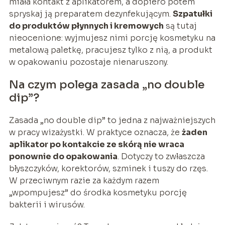
miała kontakt z aplikatorem, a dopiero potem
spryskaj ją preparatem dezynfekującym.
Szpatułki
do produktów płynnych i kremowych
są tutaj
nieocenione: wyjmujesz nimi porcję kosmetyku na
metalową paletkę, pracujesz tylko z nią, a produkt
w opakowaniu pozostaje nienaruszony.
Na czym polega zasada „no double
dip”?
Zasada „no double dip” to jedna z najważniejszych
w pracy wizażystki. W praktyce oznacza, że
żaden
aplikator po kontakcie ze skórą nie wraca
ponownie do opakowania
. Dotyczy to zwłaszcza
błyszczyków, korektorów, szminek i tuszy do rzęs.
W przeciwnym razie za każdym razem
„wpompujesz” do środka kosmetyku porcję
bakterii i wirusów.