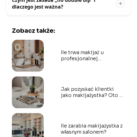
Czym jest zasada „no double dip” i
dlaczego jest ważna?
Zobacz także:
Ile trwa makijaż u
profesjonalnej
makijażystki?
Jak pozyskać klientki
jako makijażystka? Oto 7
sprawdzonych sposobów
Ile zarabia makijażystka z
własnym salonem?