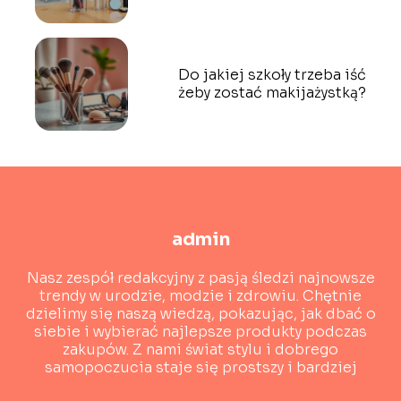
Do jakiej szkoły trzeba iść
żeby zostać makijażystką?
admin
Nasz zespół redakcyjny z pasją śledzi najnowsze
trendy w urodzie, modzie i zdrowiu. Chętnie
dzielimy się naszą wiedzą, pokazując, jak dbać o
siebie i wybierać najlepsze produkty podczas
zakupów. Z nami świat stylu i dobrego
samopoczucia staje się prostszy i bardziej
dostępny!