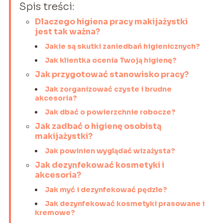
Spis treści:
Dlaczego higiena pracy makijażystki
jest tak ważna?
Jakie są skutki zaniedbań higienicznych?
Jak klientka ocenia Twoją higienę?
Jak przygotować stanowisko pracy?
Jak zorganizować czyste i brudne
akcesoria?
Jak dbać o powierzchnie robocze?
Jak zadbać o higienę osobistą
makijażystki?
Jak powinien wyglądać wizażysta?
Jak dezynfekować kosmetyki i
akcesoria?
Jak myć i dezynfekować pędzle?
Jak dezynfekować kosmetyki prasowane i
kremowe?