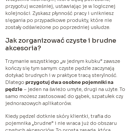
przygotuj wcześniej, ustawiając je w logicznej
kolejności. Zyskasz płynność pracy i unikniesz
sięgania po przypadkowe produkty, które nie
zostały odświeżone po poprzedniej usłudze.
Jak zorganizować czyste i brudne
akcesoria?
Trzymanie wszystkiego „w jednym kubku” zawsze
kończy się tym samym: czyste pędzle zaczynają
dotykać brudnych i w praktyce tracą sterylność.
Dlatego
przygotuj dwa osobne pojemniki na
pędzle
– jeden na świeżo umyte, drugi na użyte. To
samo możesz zastosować do gąbek, szpatułek czy
jednorazowych aplikatorów.
Kiedy pędzel dotknie skóry klientki, trafia do
pojemnika „brudne” i nie wraca już do obszaru
czystych akcesoriów. To prosta zasada, która