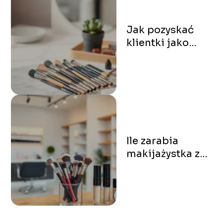
Jak pozyskać
klientki jako
makijażystka?
Oto 7
sprawdzonych
sposobów
Ile zarabia
makijażystka z
własnym
salonem?