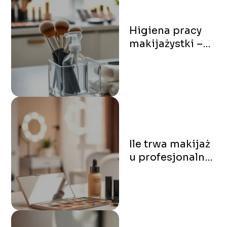
Higiena pracy
makijażystki –
zasady i
praktyczne
porady
Ile trwa makijaż
u profesjonalnej
makijażystki?