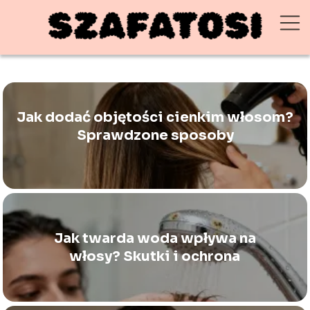
Jak dodać objętości cienkim włosom?
Sprawdzone sposoby
Jak twarda woda wpływa na
włosy? Skutki i ochrona