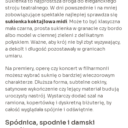
Sukienka to najprostsza droga do eleganckiego
stroju teatralnego. W dni powszednie i na mniej
zobowiązujące spektakle najlepiej sprawdza się
sukienka koktajlowa midi
. Może to być klasyczna
mała czarna, prosta sukienka w granacie czy bordo
albo model w ciemnej zieleni z delikatnym
połyskiem. Ważne, aby krój nie był zbyt wyzywający,
a dekolt i długość pozostawały w granicach
umiaru.
Na premiery, operę czy koncert w filharmonii
możesz wybrać suknię o bardziej wieczorowym
charakterze. Dłuższa forma, subtelne cekiny,
satynowe wykończenie czy lejący materiał budują
uroczysty nastrój. Wystarczy dodać szal na
ramiona, kopertówkę i dyskretną biżuterię, by
całość wyglądała spójnie i odświętnie.
Spódnica, spodnie i damski