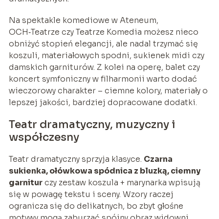
Na spektakle komediowe w Ateneum,
OCH‑Teatrze czy Teatrze Komedia możesz nieco
obniżyć stopień elegancji, ale nadal trzymać się
koszuli, materiałowych spodni, sukienek midi czy
damskich garniturów. Z kolei na operę, balet czy
koncert symfoniczny w filharmonii warto dodać
wieczorowy charakter – ciemne kolory, materiały o
lepszej jakości, bardziej dopracowane dodatki.
Teatr dramatyczny, muzyczny i
współczesny
Teatr dramatyczny sprzyja klasyce.
Czarna
sukienka, ołówkowa spódnica z bluzką, ciemny
garnitur
czy zestaw koszula + marynarka wpisują
się w powagę tekstu i sceny. Wzory raczej
ogranicza się do delikatnych, bo zbyt głośne
motywy mogą zaburzać spójny obraz widowni.