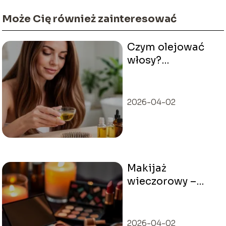
Może Cię również zainteresować
Czym olejować
włosy?
Przewodnik po
najlepszych
olejach
2026-04-02
Makijaż
wieczorowy –
inspiracje,
techniki i porady
2026-04-02