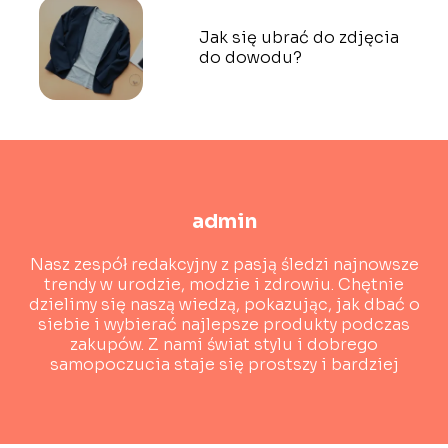
Jak się ubrać do zdjęcia
do dowodu?
admin
Nasz zespół redakcyjny z pasją śledzi najnowsze
trendy w urodzie, modzie i zdrowiu. Chętnie
dzielimy się naszą wiedzą, pokazując, jak dbać o
siebie i wybierać najlepsze produkty podczas
zakupów. Z nami świat stylu i dobrego
samopoczucia staje się prostszy i bardziej
dostępny!