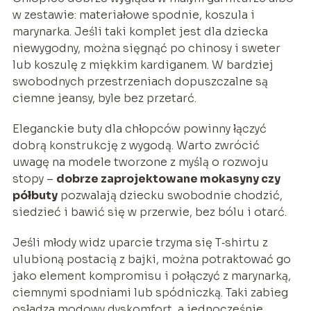
w zestawie: materiałowe spodnie, koszula i
marynarka. Jeśli taki komplet jest dla dziecka
niewygodny, można sięgnąć po chinosy i sweter
lub koszulę z miękkim kardiganem. W bardziej
swobodnych przestrzeniach dopuszczalne są
ciemne jeansy, byle bez przetarć.
Eleganckie buty dla chłopców powinny łączyć
dobrą konstrukcję z wygodą. Warto zwrócić
uwagę na modele tworzone z myślą o rozwoju
stopy –
dobrze zaprojektowane mokasyny czy
półbuty
pozwalają dziecku swobodnie chodzić,
siedzieć i bawić się w przerwie, bez bólu i otarć.
Jeśli młody widz uparcie trzyma się T‑shirtu z
ulubioną postacią z bajki, można potraktować go
jako element kompromisu i połączyć z marynarką,
ciemnymi spodniami lub spódniczką. Taki zabieg
osładza modowy dyskomfort, a jednocześnie