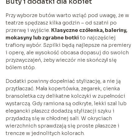
Buty i dodatki dla kobiet
Przy wyborze butów warto wziąć pod uwagę, że w
teatrze spędzasz kilka godzin – od szatni po
przerwę i wyjście.
Klasyczne czółenka, baleriny,
mokasyny lub zgrabne botki
to najczęściej
trafiony wybór. Szpilki będą najlepsze na premiery
i operę, ale wysokość obcasa dopasuj do swoich
przyzwyczajeń, żeby wieczór nie skończył się
bólem stóp.
Dodatki powinny dopełniać stylizację, a nie ją
przytłaczać. Mała kopertówka, zegarek, cienka
bransoletka czy delikatne kolczyki w zupełności
wystarczą. Gdy ramiona są odkryte, lekki szal lub
elegancki płaszcz dodadzą stylizacji szyku i
przydadzą się w chłodnej sali. W okryciach
wierzchnich sprawdzają się proste płaszcze i
trencze w jednolitych kolorach.