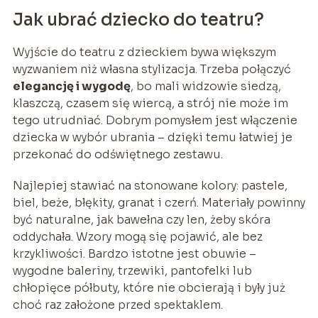
Jak ubrać dziecko do teatru?
Wyjście do teatru z dzieckiem bywa większym
wyzwaniem niż własna stylizacja. Trzeba połączyć
elegancję i wygodę
, bo mali widzowie siedzą,
klaszczą, czasem się wiercą, a strój nie może im
tego utrudniać. Dobrym pomysłem jest włączenie
dziecka w wybór ubrania – dzięki temu łatwiej je
przekonać do odświętnego zestawu.
Najlepiej stawiać na stonowane kolory: pastele,
biel, beże, błękity, granat i czerń. Materiały powinny
być naturalne, jak bawełna czy len, żeby skóra
oddychała. Wzory mogą się pojawić, ale bez
krzykliwości. Bardzo istotne jest obuwie –
wygodne baleriny, trzewiki, pantofelki lub
chłopięce półbuty, które nie obcierają i były już
choć raz założone przed spektaklem.