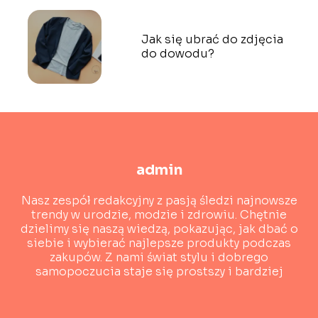
Jak się ubrać do zdjęcia
do dowodu?
admin
Nasz zespół redakcyjny z pasją śledzi najnowsze
trendy w urodzie, modzie i zdrowiu. Chętnie
dzielimy się naszą wiedzą, pokazując, jak dbać o
siebie i wybierać najlepsze produkty podczas
zakupów. Z nami świat stylu i dobrego
samopoczucia staje się prostszy i bardziej
dostępny!