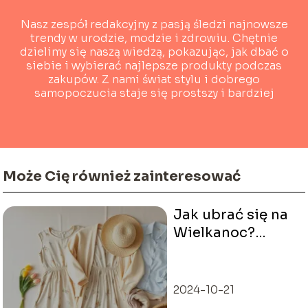
Nasz zespół redakcyjny z pasją śledzi najnowsze
trendy w urodzie, modzie i zdrowiu. Chętnie
dzielimy się naszą wiedzą, pokazując, jak dbać o
siebie i wybierać najlepsze produkty podczas
zakupów. Z nami świat stylu i dobrego
samopoczucia staje się prostszy i bardziej
dostępny!
Może Cię również zainteresować
Jak ubrać się na
Wielkanoc?
Pomysły na
stylizacje
2024-10-21