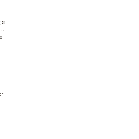
je
łtu
e
ór
a