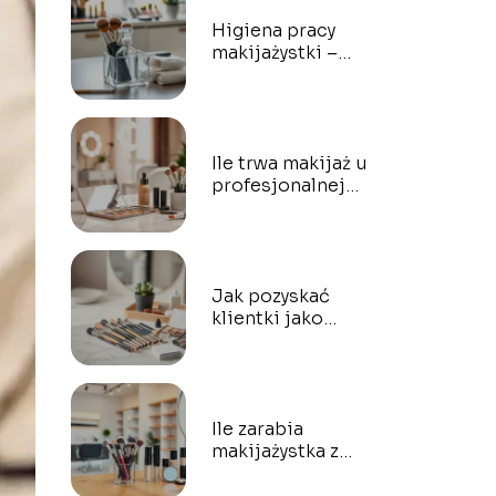
Higiena pracy
makijażystki –
zasady i praktyczne
porady
Ile trwa makijaż u
profesjonalnej
makijażystki?
Jak pozyskać
klientki jako
makijażystka? Oto
7 sprawdzonych
sposobów
Ile zarabia
makijażystka z
własnym salonem?