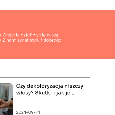
. Chętnie dzielimy się naszą
 Z nami świat stylu i dobrego
Czy dekoloryzacja niszczy
włosy? Skutki i jak je
ograniczyć
2024-09-14