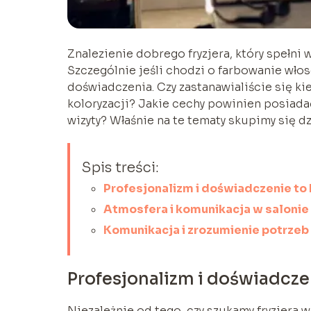
Znalezienie dobrego fryzjera, który spełni
Szczególnie jeśli chodzi o farbowanie wło
doświadczenia. Czy zastanawialiście się ki
koloryzacji? Jakie cechy powinien posiadać
wizyty? Właśnie na te tematy skupimy się dz
Spis treści:
Profesjonalizm i doświadczenie to 
Atmosfera i komunikacja w salonie
Komunikacja i zrozumienie potrzeb 
Profesjonalizm i doświadczen
Niezależnie od tego, czy szukamy fryzjera w