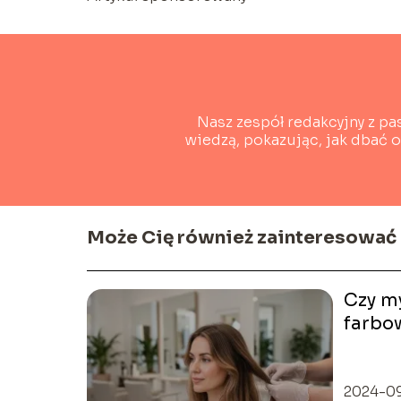
Nasz zespół redakcyjny z pa
wiedzą, pokazując, jak dbać 
Może Cię również zainteresować
Czy m
farbo
fryzje
2024-0