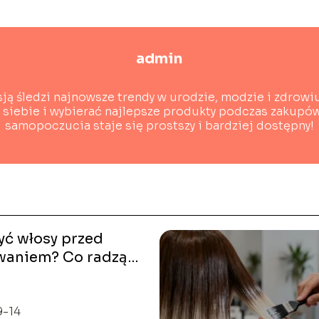
admin
sją śledzi najnowsze trendy w urodzie, modzie i zdrowiu
o siebie i wybierać najlepsze produkty podczas zakupów.
samopoczucia staje się prostszy i bardziej dostępny!
yć włosy przed
waniem? Co radzą
rzy
9-14