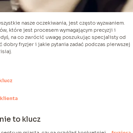
 wszystkie nasze oczekiwania, jest często wyzwaniem.
sów, które jest procesem wymagającym precyzji i
edyś, na co zwrócić uwagę poszukując specjalisty od
 dobry fryzjer i jakie pytania zadać podczas pierwszej
isiaj.
klucz
klienta
ie to klucz
 centrum miasta, czy na przykład konkretniej –
fryzjera