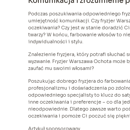
Komunikacja i zrozumienie p
Podczas poszukiwania odpowiedniego fryzj
umiejętność komunikacji. Czy fryzjer Wars
oczekiwania? Czy jest w stanie doradzić Ci
twarzy? W końcu, farbowanie włosów to nie
indywidualności i stylu.
Znalezienie fryzjera, który potrafi słuchać
wyzwanie. Fryzjer Warszawa Ochota może by
zaufać mu swoimi włosami?
Poszukując dobrego fryzjera do farbowani
profesjonalizmu i doświadczenia po zdolno
odpowiedniego specjalisty to klucz do saty
inne oczekiwania i preferencje – co dla jed
nieodpowiednie. Dlatego zawsze warto poświ
oczekiwania i pomoże Ci poczuć się piękni
Artykuł sponsorowany