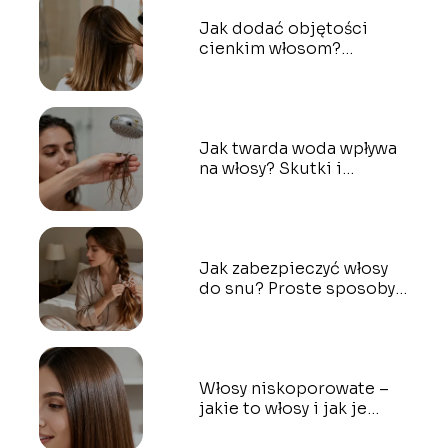
Jak dodać objętości
cienkim włosom?
Sprawdzone sposoby
Jak twarda woda wpływa
na włosy? Skutki i
ochrona
Jak zabezpieczyć włosy
do snu? Proste sposoby
krok po kroku
Włosy niskoporowate –
jakie to włosy i jak je
rozpoznać?