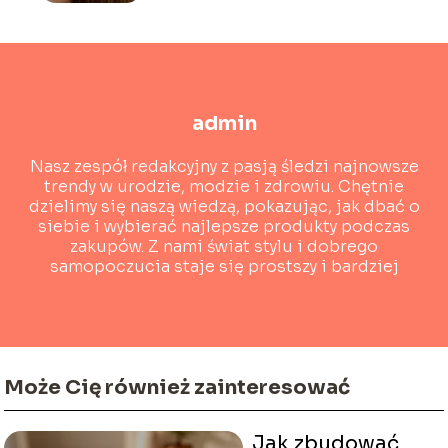
admin
Nasz zespół redakcyjny z pasją śledzi najnowsze
trendy w urodzie, modzie i zdrowiu. Chętnie
dzielimy się naszą wiedzą, pokazując, jak dbać o
siebie i wybierać najlepsze produkty podczas
zakupów. Z nami świat stylu i dobrego
samopoczucia staje się prostszy i bardziej
dostępny!
Może Cię również zainteresować
Jak zbudować