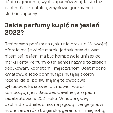
liście najmodniejszych zapachów znajdą się też
pachnidła orientalne, zmysłowe gourmand i
słodkie zapachy.
Jakie perfumy kupić na jesień
2022?
Jesiennych perfum na rynku nie brakuje. W swojej
ofercie ma je wiele marek, jednak prawdziwym
hitem tej jesieni ma być kompozycja unisex od
marki Fenty. Perfumy o tej samej nazwie to zapach
dedykowany kobietom i mężczyznom. Jest mocno
kwiatowy, a jego dominującą nutą są akordy
różane, dalej pojawiają się te owocowe,
cytrusowe, kwiatowe, piżmowe. Twórcą
kompozycji jest Jacques Cavallier, a zapach
zadebiutował w 2021 roku. W nucie głowy
pachnidła odnaleźć można jagodę i tengeryna, w
nucie serca różę bułgarską, geranium i magnolię,