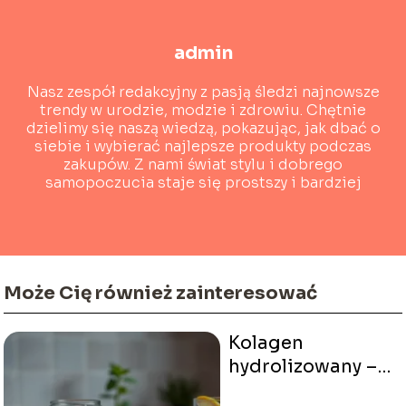
admin
Nasz zespół redakcyjny z pasją śledzi najnowsze
trendy w urodzie, modzie i zdrowiu. Chętnie
dzielimy się naszą wiedzą, pokazując, jak dbać o
siebie i wybierać najlepsze produkty podczas
zakupów. Z nami świat stylu i dobrego
samopoczucia staje się prostszy i bardziej
dostępny!
Może Cię również zainteresować
Kolagen
hydrolizowany –
działanie,