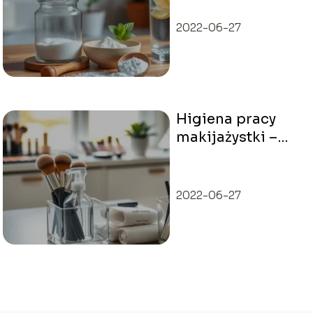
korzyści,
zastosowanie
2022-06-27
Higiena pracy
makijażystki –
zasady i
praktyczne
porady
2022-06-27