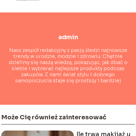
admin
Nasz zespół redakcyjny z pasją śledzi najnowsze
trendy w urodzie, modzie i zdrowiu. Chętnie
dzielimy się naszą wiedzą, pokazując, jak dbać o
siebie i wybierać najlepsze produkty podczas
zakupów. Z nami świat stylu i dobrego
samopoczucia staje się prostszy i bardziej
dostępny!
Może Cię również zainteresować
Ile trwa makijaż u