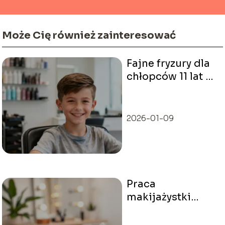
Może Cię również zainteresować
Fajne fryzury dla
chłopców 11 lat –
modne i wygodne
cięcia
2026-01-09
Praca
makijażystki
opinie – czy to
zawód dla ciebie?