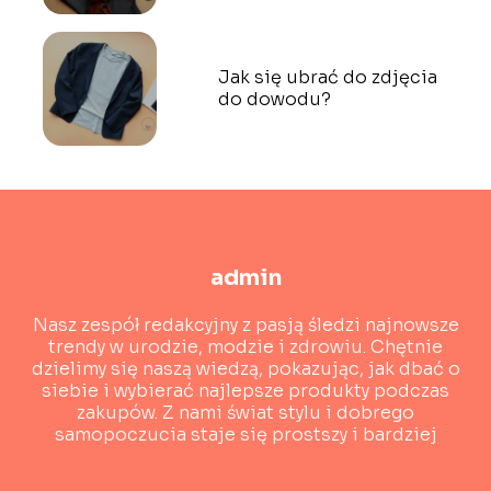
Jak się ubrać do zdjęcia
do dowodu?
admin
Nasz zespół redakcyjny z pasją śledzi najnowsze
trendy w urodzie, modzie i zdrowiu. Chętnie
dzielimy się naszą wiedzą, pokazując, jak dbać o
siebie i wybierać najlepsze produkty podczas
zakupów. Z nami świat stylu i dobrego
samopoczucia staje się prostszy i bardziej
dostępny!