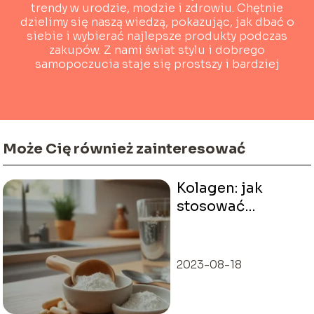
trendy w urodzie, modzie i zdrowiu. Chętnie
dzielimy się naszą wiedzą, pokazując, jak dbać o
siebie i wybierać najlepsze produkty podczas
zakupów. Z nami świat stylu i dobrego
samopoczucia staje się prostszy i bardziej
dostępny!
Może Cię również zainteresować
Kolagen: jak
stosować
dawkowanie?
2023-08-18