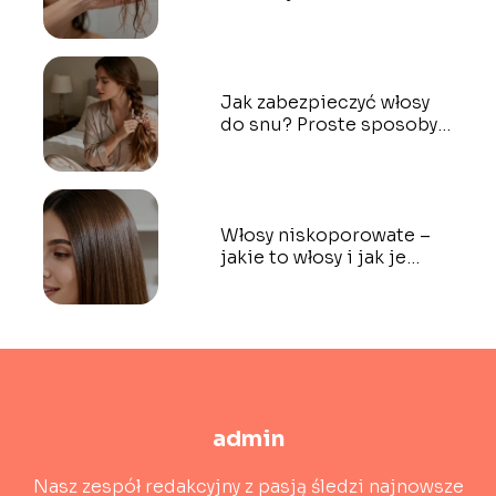
ochrona
Jak zabezpieczyć włosy
do snu? Proste sposoby
krok po kroku
Włosy niskoporowate –
jakie to włosy i jak je
rozpoznać?
admin
Nasz zespół redakcyjny z pasją śledzi najnowsze