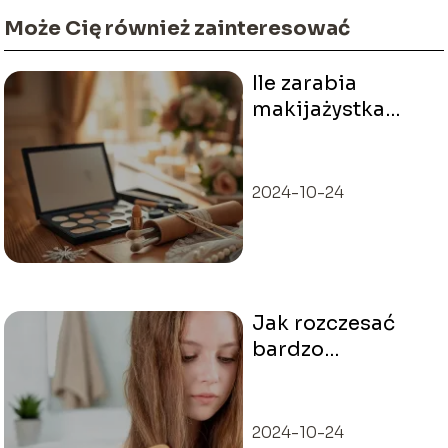
Może Cię również zainteresować
Ile zarabia
makijażystka
ślubna? Stawki i
porady
2024-10-24
Jak rozczesać
bardzo
skołtunione włosy
bez ich
niszczenia?
2024-10-24