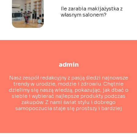
Ile zarabia makijażystka z
własnym salonem?
admin
Nasz zespół redakcyjny z pasją śledzi najnowsze
trendy w urodzie, modzie i zdrowiu. Chętnie
dzielimy się naszą wiedzą, pokazując, jak dbać o
siebie i wybierać najlepsze produkty podczas
zakupów. Z nami świat stylu i dobrego
samopoczucia staje się prostszy i bardziej
dostępny!