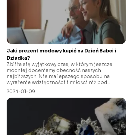
Jaki prezent modowy kupić na Dzień Babci i
Dziadka?
Zbliża się wyjątkowy czas, w którym jeszcze
mocniej doceniamy obecność naszych
najbliższych. Nie ma lepszego sposobu na
wyrażenie wdzięczności i miłości niż pod...
2024-01-09