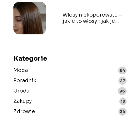
Włosy niskoporowate –
jakie to włosy i jak je
rozpoznać?
Kategorie
Moda
64
Poradnik
27
Uroda
96
Zakupy
13
Zdrowie
34