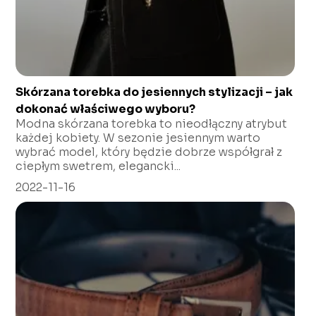
Skórzana torebka do jesiennych stylizacji – jak
dokonać właściwego wyboru?
Modna skórzana torebka to nieodłączny atrybut
każdej kobiety. W sezonie jesiennym warto
wybrać model, który będzie dobrze współgrał z
ciepłym swetrem, elegancki...
2022-11-16