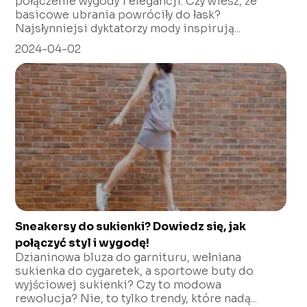
połączenie wygody i elegancji. Czy wiesz, że
basicowe ubrania powróciły do łask?
Najsłynniejsi dyktatorzy mody inspirują...
2024-04-02
Sneakersy do sukienki? Dowiedz się, jak
połączyć styl i wygodę!
Dzianinowa bluza do garnituru, wełniana
sukienka do cygaretek, a sportowe buty do
wyjściowej sukienki? Czy to modowa
rewolucja? Nie, to tylko trendy, które nadą...